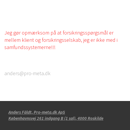
Jeg gør opmærksom på at forsikringsspørgsmål er
mellem klient og forsikringsselskab, jeg er ikke med i
samfundssystemerne!!!
anders@pro-meta.dk
Anders Fäldt, Pro-meta.dk ApS
Københavnsvej 261 indgang B (1 sal), 4000 Roskilde