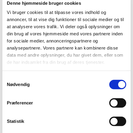
Denne hjemmeside bruger cookies
Anders Fäldt
Vi bruger cookies til at tilpasse vores indhold og
annoncer, til at vise dig funktioner til sociale medier og til
at analysere vores trafik. Vi deler også oplysninger om
din brug af vores hjemmeside med vores partnere inden
Jeg har behandlet i mere end 40 år,
for sociale medier, annonceringspartnere og
jeg har behandlet over 100000
analysepartnere. Vores partnere kan kombinere disse
forskellige mennesker, jeg har været
data med andre oplysninger, du har givet dem, eller som
rundt i hele verden og behndlet "alt
de har indsamlet fra din brug af deres tjenester.
og alle" (sportsfolk). Jeg har
"uddannet" mere end 70 andre
Samtykkevalg
behandlere, som i dag lever af at
Nødvendig
behandle andre mennesker. Men..., jeg
har aldrig lært nogen noget som helst.
Præferencer
Mennesker skal ikke uddannes,
mennesker skal lære sig selv. Min
Statistik
opgave er ikke at uddanne nogen, men
at lave en miljø hvor mennesker